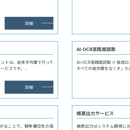
詳細
AI-OCR高精度読取
ェントは、従来手作業で行って
AI-OCR高精度読取 × 
ビスです。...
すべての紙作業をなくす」ため
詳細
帳票出力サービス
繋がることで、競争優位性の高
帳票出力はシステム開発に