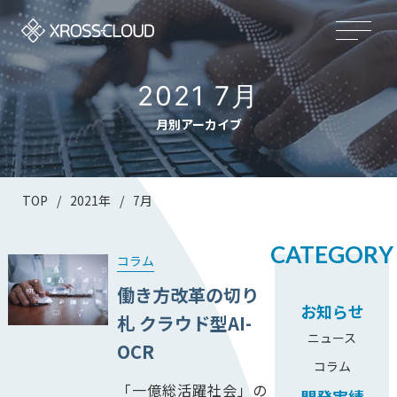
2021 7月
月別アーカイブ
TOP
/
2021年
/
7月
CATEGORY
コラム
働き方改革の切り
お知らせ
札 クラウド型AI-
ニュース
OCR
コラム
「一億総活躍社会」の