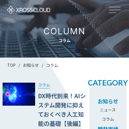
COLUMN
コラム
TOP
/
お知らせ
/
コラム
CATEGORY
コラム
DX時代到来！AIシ
お知らせ
ステム開発に抑え
ニュース
ておくべき人工知
コラム
能の基礎【後編】