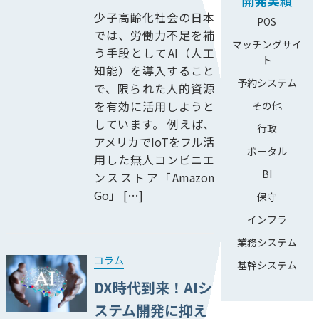
開発実績
少子高齢化社会の日本
POS
では、労働力不足を補
マッチングサイ
う手段としてAI（人工
ト
知能）を導入すること
予約システム
で、限られた人的資源
を有効に活用しようと
その他
しています。 例えば、
行政
アメリカでIoTをフル活
ポータル
用した無人コンビニエ
BI
ンスストア「Amazon
Go」 […]
保守
インフラ
業務システム
コラム
基幹システム
DX時代到来！AIシ
ステム開発に抑え