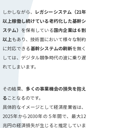
しかしながら、
レガシーシステム
（21年
以上稼働し続けている老朽化した基幹シ
ステム）
を保有している
国内企業は６割
以上
もあり、技術面において様々な制約
に対応できる
基幹システムの刷新
を無く
しては、デジタル競争時代の波に乗り遅
れてしまいます。
その結果、
多くの事業機会の損失を抱え
る
ことなるのです。
具体的なイメージとして経済産業省は、
2025年から2030年の５年間で、最大12
兆円の経済損失が生じると推定していま