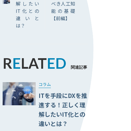
解したい
べき人工知
IT化との
能の基礎
違いと
【前編】
は？
R
E
LAT
ED
コラム
ITを手段にDXを推
進する！正しく理
解したいIT化との
違いとは？